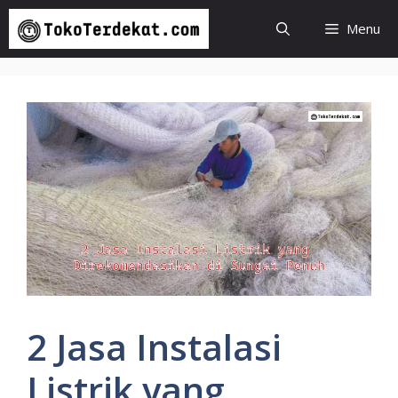
Langsung
Menu
ke
isi
2 Jasa Instalasi
Listrik yang