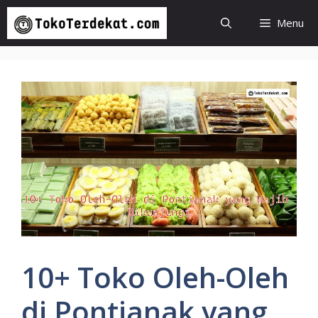
Langsung
Menu
ke
isi
10+ Toko Oleh-Oleh
di Pontianak yang