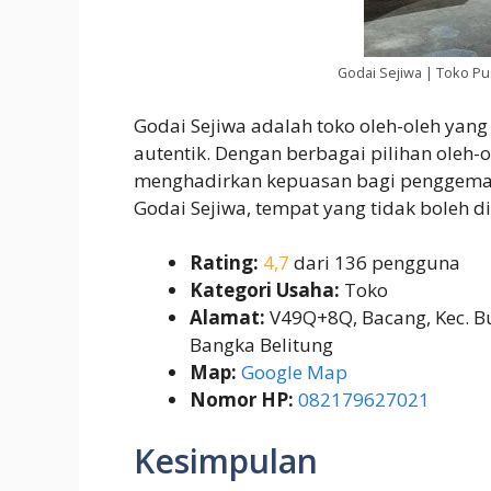
Godai Sejiwa | Toko Pu
Godai Sejiwa adalah toko oleh-oleh yan
autentik. Dengan berbagai pilihan oleh-o
menghadirkan kepuasan bagi penggemar k
Godai Sejiwa, tempat yang tidak boleh d
Rating:
4,7
dari 136 pengguna
Kategori Usaha:
Toko
Alamat:
V49Q+8Q, Bacang, Kec. Bu
Bangka Belitung
Map:
Google Map
Nomor HP:
082179627021
Kesimpulan