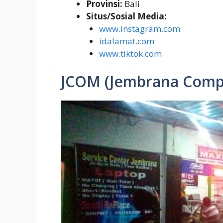
Provinsi:
Bali
Situs/Sosial Media:
www.instagram.com
idalamat.com
www.tiktok.com
JCOM (Jembrana Comp