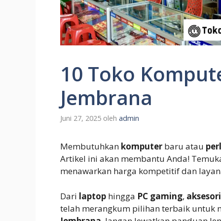
10 Toko Kompute
Jembrana
Juni 27, 2025
oleh
admin
Membutuhkan
komputer
baru atau
per
Artikel ini akan membantu Anda! Temu
menawarkan harga kompetitif dan layan
Dari
laptop
hingga
PC
gaming
,
aksesor
telah merangkum pilihan terbaik untu
Jembrana
. Jangan lewatkan panduan len