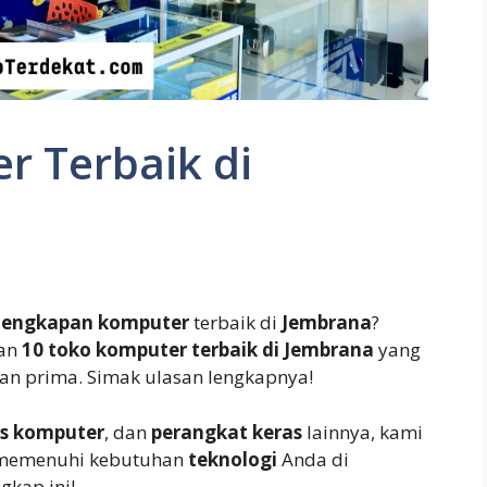
r Terbaik di
lengkapan komputer
terbaik di
Jembrana
?
kan
10 toko komputer terbaik di Jembrana
yang
an prima. Simak ulasan lengkapnya!
is komputer
, dan
perangkat keras
lainnya, kami
k memenuhi kebutuhan
teknologi
Anda di
gkap ini!