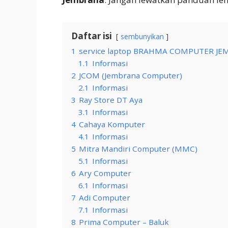
Daftar isi
sembunyikan
1
service laptop BRAHMA COMPUTER J
1.1
Informasi
2
JCOM (Jembrana Computer)
2.1
Informasi
3
Ray Store DT Aya
3.1
Informasi
4
Cahaya Komputer
4.1
Informasi
5
Mitra Mandiri Computer (MMC)
5.1
Informasi
6
Ary Computer
6.1
Informasi
7
Adi Computer
7.1
Informasi
8
Prima Computer – Baluk