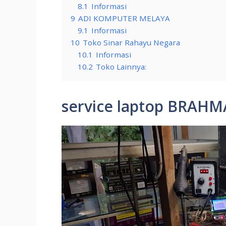
8.1
Informasi
9
ADI KOMPUTER MELAYA
9.1
Informasi
10
Toko Sinar Rahayu Negara
10.1
Informasi
10.2
Toko Lainnya:
service laptop BRA