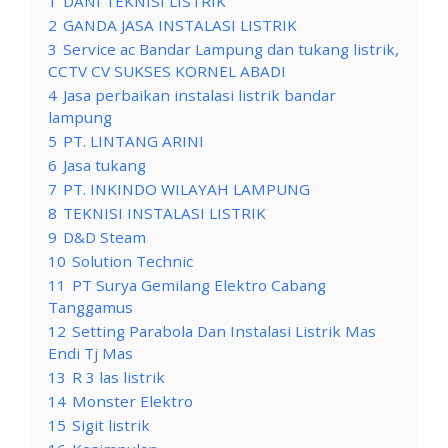
1
DANI TEKNISI LISTRIK
2
GANDA JASA INSTALASI LISTRIK
3
Service ac Bandar Lampung dan tukang listrik,
CCTV CV SUKSES KORNEL ABADI
4
Jasa perbaikan instalasi listrik bandar
lampung
5
PT. LINTANG ARINI
6
Jasa tukang
7
PT. INKINDO WILAYAH LAMPUNG
8
TEKNISI INSTALASI LISTRIK
9
D&D Steam
10
Solution Technic
11
PT Surya Gemilang Elektro Cabang
Tanggamus
12
Setting Parabola Dan Instalasi Listrik Mas
Endi Tj Mas
13
R 3 las listrik
14
Monster Elektro
15
Sigit listrik