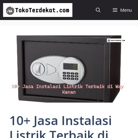
Langsung
Menu
ke
isi
10+ Jasa Instalasi
Listrik Terbaik di