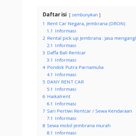
Daftar isi
sembunyikan
1
Rent Car Negara, Jembrana (DRON)
1.1
Informasi
2
Rental pick up Jembrana : Jasa mengangk
2.1
Informasi
3
Daffa Bali Rentcar
3.1
Informasi
4
Pondok Putra Parnamulia
4.1
Informasi
5
DANY RENT CAR
5.1
Informasi
6
Haikalrent
6.1
Informasi
7
Sari Pertiwi Rentcar / Sewa Kendaraan
7.1
Informasi
8
Sewa mobil jembrana murah
8.1
Informasi