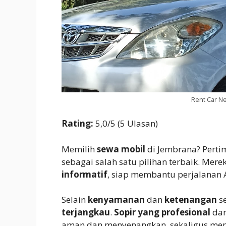
Rent Car N
Rating:
5,0/5 (5 Ulasan)
Memilih
sewa mobil
di Jembrana? Pert
sebagai salah satu pilihan terbaik. Me
informatif
, siap membantu perjalanan 
Selain
kenyamanan
dan
ketenangan
s
terjangkau
.
Sopir yang profesional
da
aman dan menyenangkan, sekaligus mem