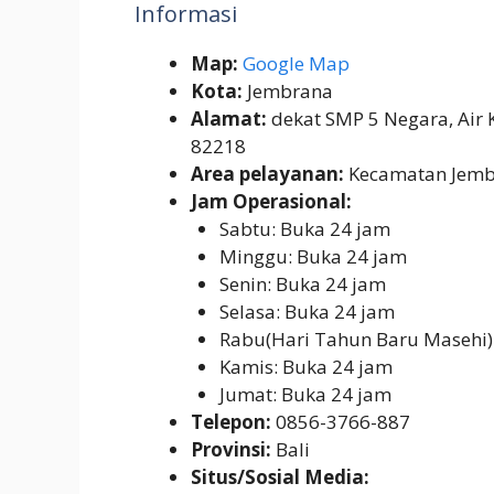
Informasi
Map:
Google Map
Kota:
Jembrana
Alamat:
dekat SMP 5 Negara, Air 
82218
Area pelayanan:
Kecamatan Jem
Jam Operasional:
Sabtu: Buka 24 jam
Minggu: Buka 24 jam
Senin: Buka 24 jam
Selasa: Buka 24 jam
Rabu(Hari Tahun Baru Masehi)
Kamis: Buka 24 jam
Jumat: Buka 24 jam
Telepon:
0856-3766-887
Provinsi:
Bali
Situs/Sosial Media: