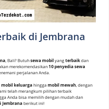
erbaik di Jembrana
ana
, Bali? Butuh
sewa mobil
yang
terbaik
dan
ini akan merekomendasikan
10 penyedia sewa
enemani perjalanan Anda.
i
mobil keluarga
hingga
mobil mewah
, dengan
Kami telah merangkum pilihan terbaik
ngga Anda bisa memilih dengan mudah dan
di Jembrana
berikut ini!