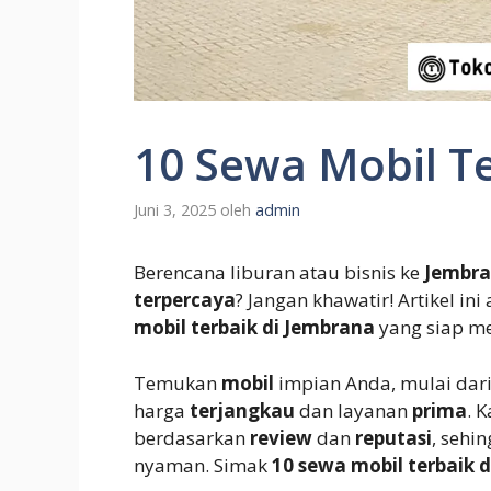
10 Sewa Mobil T
Juni 3, 2025
oleh
admin
Berencana liburan atau bisnis ke
Jembr
terpercaya
? Jangan khawatir! Artikel 
mobil terbaik di Jembrana
yang siap m
Temukan
mobil
impian Anda, mulai dar
harga
terjangkau
dan layanan
prima
. 
berdasarkan
review
dan
reputasi
, sehi
nyaman. Simak
10 sewa mobil terbaik 