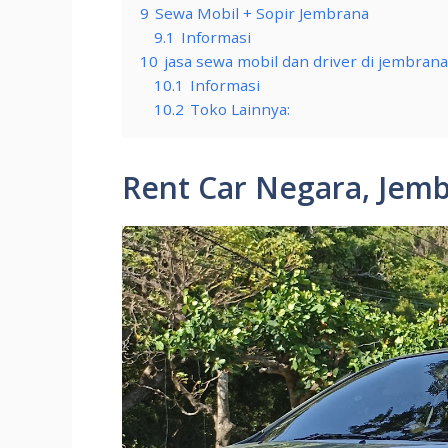
9
Sewa Mobil + Sopir Jembrana
9.1
Informasi
10
jasa sewa mobil dan driver di jembrana
10.1
Informasi
10.2
Toko Lainnya:
Rent Car Negara, Jem