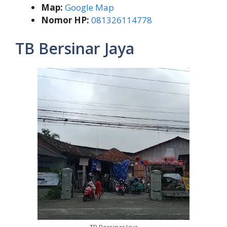
Map:
Google Map
Nomor HP:
081326114778
TB Bersinar Jaya
TB Bersinar Jaya