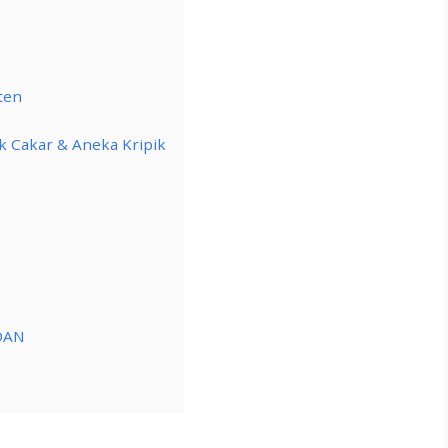
ten
k Cakar & Aneka Kripik
DAN