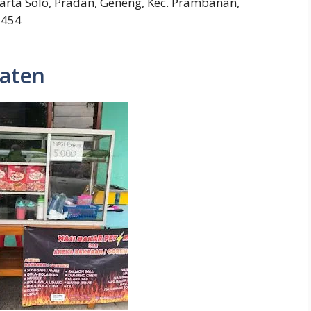
arta Solo, Pradan, Geneng, Kec. Prambanan,
7454
laten