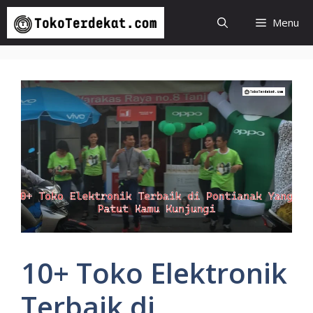
Langsung
Menu
ke
isi
10+ Toko Elektronik
Terbaik di