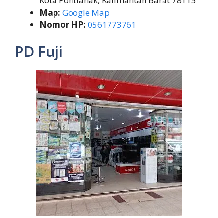
Kota Pontianak, Kalimantan Barat 78115
Map:
Google Map
Nomor HP:
0561773761
PD Fuji