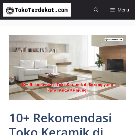
Langsung
Menu
ke
isi
10+ Rekomendasi
Toko Keramik di