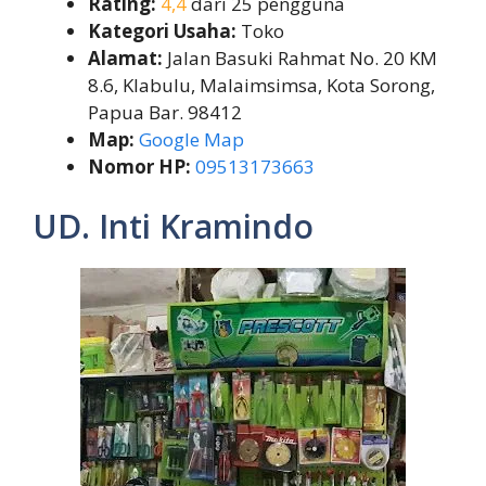
Rating:
4,4
dari 25 pengguna
Kategori Usaha:
Toko
Alamat:
Jalan Basuki Rahmat No. 20 KM
8.6, Klabulu, Malaimsimsa, Kota Sorong,
Papua Bar. 98412
Map:
Google Map
Nomor HP:
09513173663
UD. Inti Kramindo