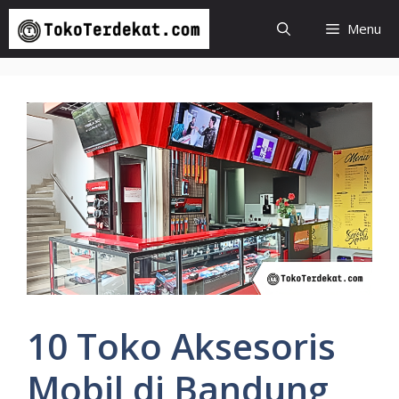
Langsung
Menu
ke
isi
10 Toko Aksesoris
Mobil di Bandung