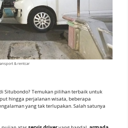
ransport & rentcar
di Situbondo? Temukan pilihan terbaik untuk
mput hingga perjalanan wisata, beberapa
ngalaman yang tak terlupakan. Salah satunya
pujian atas
servis driver
yang handal,
armada