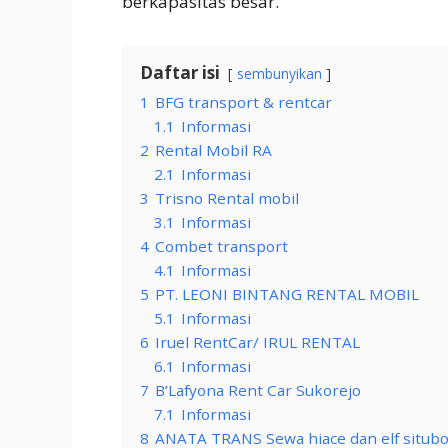
berkapasitas besar.
Daftar isi
sembunyikan
1
BFG transport & rentcar
1.1
Informasi
2
Rental Mobil RA
2.1
Informasi
3
Trisno Rental mobil
3.1
Informasi
4
Combet transport
4.1
Informasi
5
PT. LEONI BINTANG RENTAL MOBIL
5.1
Informasi
6
Iruel RentCar/ IRUL RENTAL
6.1
Informasi
7
B’Lafyona Rent Car Sukorejo
7.1
Informasi
8
ANATA TRANS Sewa hiace dan elf situb