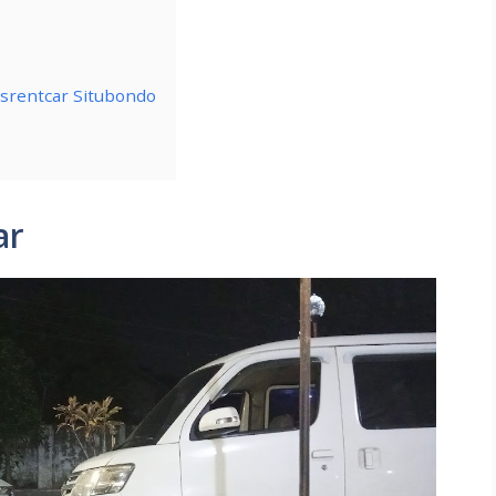
srentcar Situbondo
ar