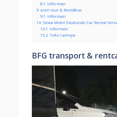
8.1
Informasi
9
eren tour & Rent@car
9.1
Informasi
10
Sewa Mobil Situbondo Car Rental Venu
10.1
Informasi
10.2
Toko Lainnya:
BFG transport & rentc