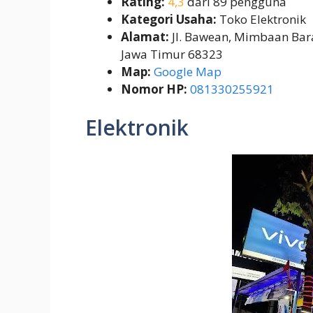
Rating:
4,3
dari 89 pengguna
Kategori Usaha:
Toko Elektronik
Alamat:
Jl. Bawean, Mimbaan Bara
Jawa Timur 68323
Map:
Google Map
Nomor HP:
081330255921
Elektronik