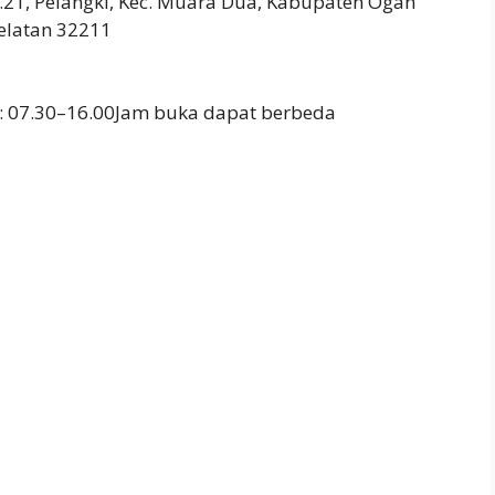
.21, Pelangki, Kec. Muara Dua, Kabupaten Ogan
elatan 32211
: 07.30–16.00Jam buka dapat berbeda