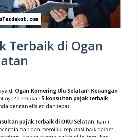
k Terbaik di Ogan
latan
aya di
Ogan Komering Ulu Selatan
?
Keuangan
ahlinya? Temukan
5 konsultan pajak terbaik
a dengan efisien dan tepat.
nsultan pajak terbaik di OKU Selatan
. Kami
rpengalaman dan memiliki reputasi baik dalam
pajakan
. Jangan sampai salah pilih, temukan