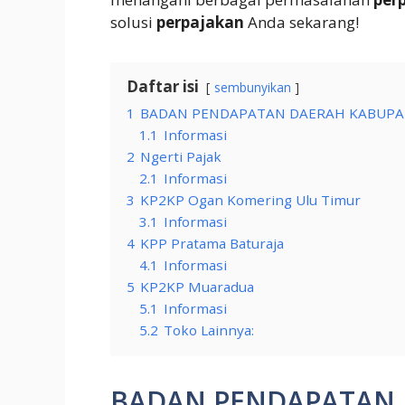
solusi
perpajakan
Anda sekarang!
Daftar isi
sembunyikan
1
BADAN PENDAPATAN DAERAH KABUPA
1.1
Informasi
2
Ngerti Pajak
2.1
Informasi
3
KP2KP Ogan Komering Ulu Timur
3.1
Informasi
4
KPP Pratama Baturaja
4.1
Informasi
5
KP2KP Muaradua
5.1
Informasi
5.2
Toko Lainnya:
BADAN PENDAPATAN 