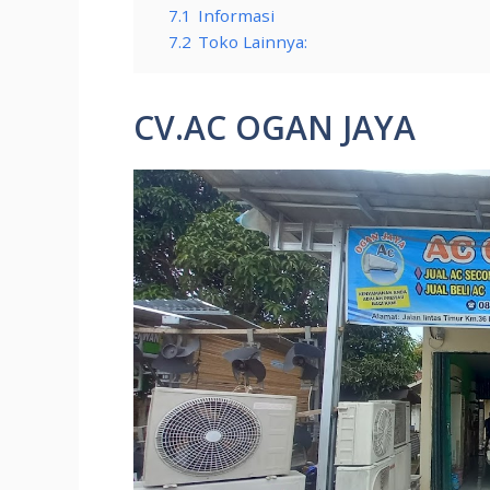
7.1
Informasi
7.2
Toko Lainnya:
CV.AC OGAN JAYA