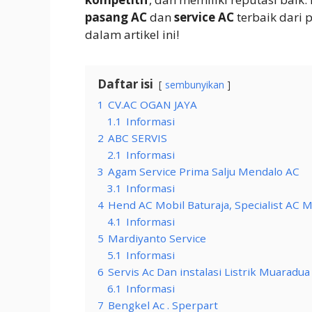
pasang AC
dan
service AC
terbaik dari 
dalam artikel ini!
Daftar isi
sembunyikan
1
CV.AC OGAN JAYA
1.1
Informasi
2
ABC SERVIS
2.1
Informasi
3
Agam Service Prima Salju Mendalo AC
3.1
Informasi
4
Hend AC Mobil Baturaja, Specialist AC M
4.1
Informasi
5
Mardiyanto Service
5.1
Informasi
6
Servis Ac Dan instalasi Listrik Muaradua
6.1
Informasi
7
Bengkel Ac . Sperpart