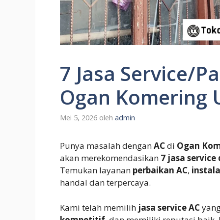
7 Jasa Service/P
Ogan Komering U
Mei 5, 2026
oleh
admin
Punya masalah dengan
AC
di
Ogan Kome
akan merekomendasikan
7 jasa service
Temukan layanan
perbaikan AC
,
instal
handal dan terpercaya.
Kami telah memilih
jasa service AC
yang
kompetitif
, dan memiliki reputasi baik