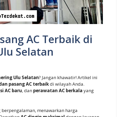
asang AC Terbaik di
lu Selatan
ring Ulu Selatan
? Jangan khawatir! Artikel ini
 dan pasang AC terbaik
di wilayah Anda.
asi AC baru
, dan
perawatan AC berkala
yang
 berpengalaman, menawarkan harga
. Dapatkan
AC dingin maksimal
dengan layanan