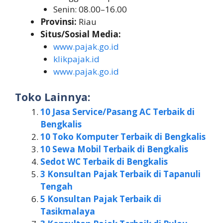
Senin: 08.00–16.00
Provinsi:
Riau
Situs/Sosial Media:
www.pajak.go.id
klikpajak.id
www.pajak.go.id
Toko Lainnya:
10 Jasa Service/Pasang AC Terbaik di
Bengkalis
10 Toko Komputer Terbaik di Bengkalis
10 Sewa Mobil Terbaik di Bengkalis
Sedot WC Terbaik di Bengkalis
3 Konsultan Pajak Terbaik di Tapanuli
Tengah
5 Konsultan Pajak Terbaik di
Tasikmalaya