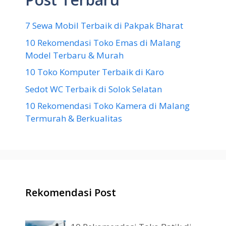
7 Sewa Mobil Terbaik di Pakpak Bharat
10 Rekomendasi Toko Emas di Malang
Model Terbaru & Murah
10 Toko Komputer Terbaik di Karo
Sedot WC Terbaik di Solok Selatan
10 Rekomendasi Toko Kamera di Malang
Termurah & Berkualitas
Rekomendasi Post