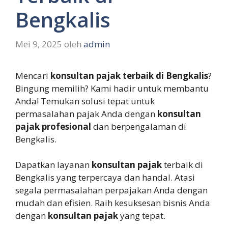
Bengkalis
Mei 9, 2025
oleh
admin
Mencari
konsultan pajak terbaik di Bengkalis
?
Bingung memilih? Kami hadir untuk membantu
Anda! Temukan solusi tepat untuk
permasalahan pajak Anda dengan
konsultan
pajak profesional
dan berpengalaman di
Bengkalis.
Dapatkan layanan
konsultan pajak
terbaik di
Bengkalis yang terpercaya dan handal. Atasi
segala permasalahan perpajakan Anda dengan
mudah dan efisien. Raih kesuksesan bisnis Anda
dengan
konsultan pajak
yang tepat.