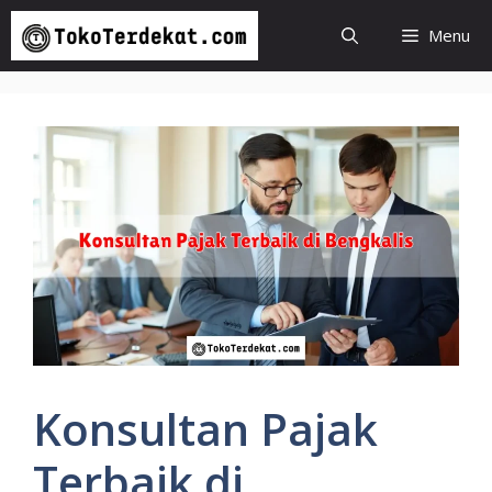
Langsung
Menu
ke
isi
Konsultan Pajak
Terbaik di