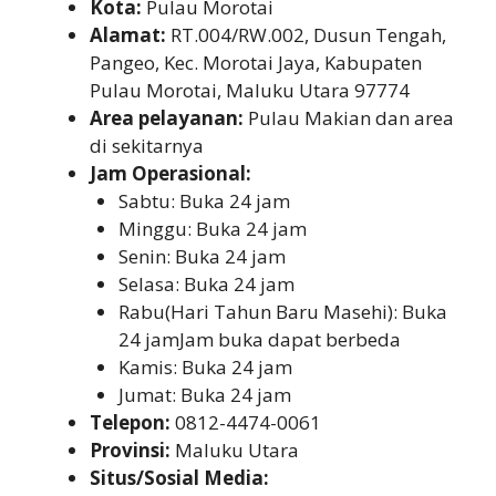
Kota:
Pulau Morotai
Alamat:
RT.004/RW.002, Dusun Tengah,
Pangeo, Kec. Morotai Jaya, Kabupaten
Pulau Morotai, Maluku Utara 97774
Area pelayanan:
Pulau Makian dan area
di sekitarnya
Jam Operasional:
Sabtu: Buka 24 jam
Minggu: Buka 24 jam
Senin: Buka 24 jam
Selasa: Buka 24 jam
Rabu(Hari Tahun Baru Masehi): Buka
24 jamJam buka dapat berbeda
Kamis: Buka 24 jam
Jumat: Buka 24 jam
Telepon:
0812-4474-0061
Provinsi:
Maluku Utara
Situs/Sosial Media: