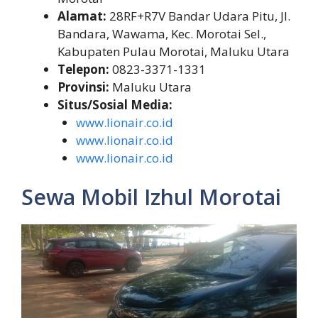
Alamat:
28RF+R7V Bandar Udara Pitu, Jl.
Bandara, Wawama, Kec. Morotai Sel.,
Kabupaten Pulau Morotai, Maluku Utara
Telepon:
0823-3371-1331
Provinsi:
Maluku Utara
Situs/Sosial Media:
www.lionair.co.id
www.lionair.co.id
www.lionair.co.id
Sewa Mobil Izhul Morotai