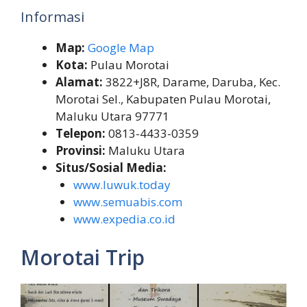
Informasi
Map:
Google Map
Kota:
Pulau Morotai
Alamat:
3822+J8R, Darame, Daruba, Kec.
Morotai Sel., Kabupaten Pulau Morotai,
Maluku Utara 97771
Telepon:
0813-4433-0359
Provinsi:
Maluku Utara
Situs/Sosial Media:
www.luwuk.today
www.semuabis.com
www.expedia.co.id
Morotai Trip