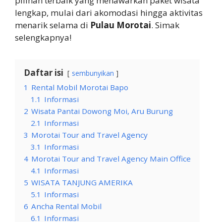
pilihan terbaik yang menawarkan paket wisata
lengkap, mulai dari akomodasi hingga aktivitas
menarik selama di
Pulau Morotai
. Simak
selengkapnya!
Daftar isi
sembunyikan
1
Rental Mobil Morotai Bapo
1.1
Informasi
2
Wisata Pantai Dowong Moi, Aru Burung
2.1
Informasi
3
Morotai Tour and Travel Agency
3.1
Informasi
4
Morotai Tour and Travel Agency Main Office
4.1
Informasi
5
WISATA TANJUNG AMERIKA
5.1
Informasi
6
Ancha Rental Mobil
6.1
Informasi