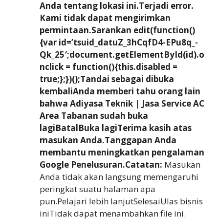
Anda tentang lokasi ini.Terjadi error.
Kami tidak dapat mengirimkan
permintaan.Sarankan edit(function()
{var id=’tsuid_datuZ_3hCqfD4-EPu8q_-
Qk_25′;document.getElementById(id).o
nclick = function(){this.disabled =
true;};})();Tandai sebagai dibuka
kembaliAnda memberi tahu orang lain
bahwa Adiyasa Teknik | Jasa Service AC
Area Tabanan sudah buka
lagiBatalBuka lagiTerima kasih atas
masukan Anda.Tanggapan Anda
membantu meningkatkan pengalaman
Google Penelusuran.Catatan:
Masukan
Anda tidak akan langsung memengaruhi
peringkat suatu halaman apa
pun.Pelajari lebih lanjutSelesaiUlas bisnis
iniTidak dapat menambahkan file ini.