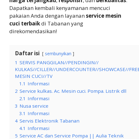
harga terjangkau
,
responsif
, dan
berkualitas
.
Dapatkan kembali kenyamanan mencuci
pakaian Anda dengan layanan
service mesin
cuci terbaik
di Tabanan yang
direkomendasikan!
Daftar isi
sembunyikan
1
SERVIS PANGGILAN//PENDINGIN//
KULKAS//CILLER//UNDERCOUNTER//SHOWCASE//FRE
MESIN CUCI//TV
1.1
Informasi
2
Service kulkas. Ac. Mesin cuci. Pompa. Listrik dll
2.1
Informasi
3
Nusa service
3.1
Informasi
4
Servis Elektronik Tabanan
4.1
Informasi
5
Service AC dan Service Pompa || Aulia Teknik