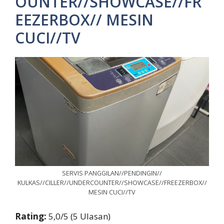
OUNTER//SHOWCASE//FR
EEZERBOX// MESIN
CUCI//TV
SERVIS PANGGILAN//PENDINGIN//
KULKAS//CILLER//UNDERCOUNTER//SHOWCASE//FREEZERBOX//
MESIN CUCI//TV
Rating:
5,0/5 (5 Ulasan)