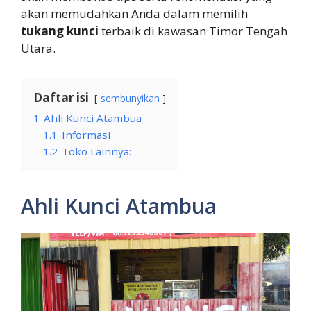
akan memudahkan Anda dalam memilih
tukang kunci
terbaik di kawasan Timor Tengah
Utara.
Daftar isi
sembunyikan
1
Ahli Kunci Atambua
1.1
Informasi
1.2
Toko Lainnya:
Ahli Kunci Atambua