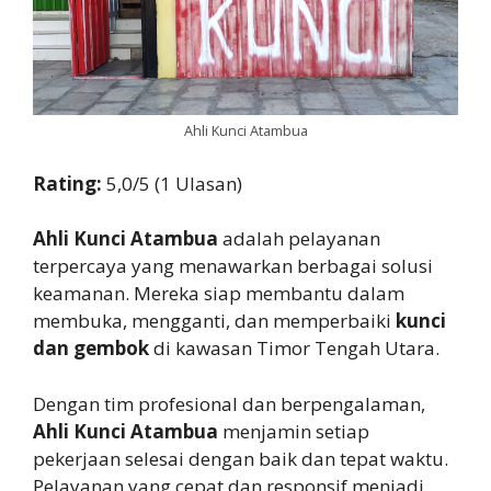
Ahli Kunci Atambua
Rating:
5,0/5 (1 Ulasan)
Ahli Kunci Atambua
adalah pelayanan
terpercaya yang menawarkan berbagai solusi
keamanan. Mereka siap membantu dalam
membuka, mengganti, dan memperbaiki
kunci
dan gembok
di kawasan Timor Tengah Utara.
Dengan tim profesional dan berpengalaman,
Ahli Kunci Atambua
menjamin setiap
pekerjaan selesai dengan baik dan tepat waktu.
Pelayanan yang cepat dan responsif menjadi