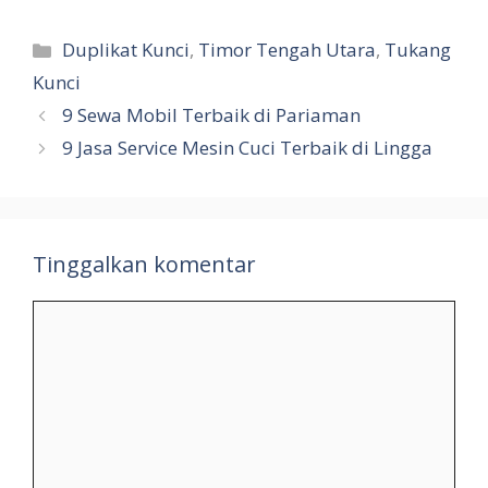
Kategori
Duplikat Kunci
,
Timor Tengah Utara
,
Tukang
Kunci
9 Sewa Mobil Terbaik di Pariaman
9 Jasa Service Mesin Cuci Terbaik di Lingga
Tinggalkan komentar
Komentar