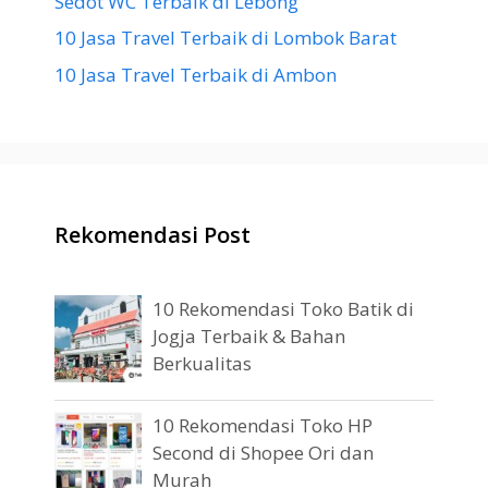
Sedot WC Terbaik di Lebong
10 Jasa Travel Terbaik di Lombok Barat
10 Jasa Travel Terbaik di Ambon
Rekomendasi Post
10 Rekomendasi Toko Batik di
Jogja Terbaik & Bahan
Berkualitas
10 Rekomendasi Toko HP
Second di Shopee Ori dan
Murah