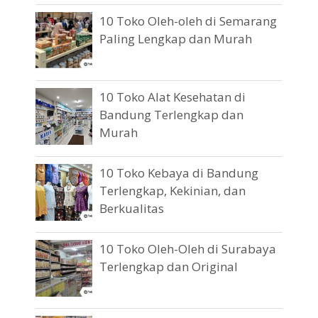
10 Toko Oleh-oleh di Semarang
Paling Lengkap dan Murah
10 Toko Alat Kesehatan di
Bandung Terlengkap dan
Murah
10 Toko Kebaya di Bandung
Terlengkap, Kekinian, dan
Berkualitas
10 Toko Oleh-Oleh di Surabaya
Terlengkap dan Original