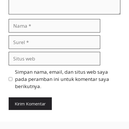
Nama
Surel
Situs
web
Simpan nama, email, dan situs web saya
pada peramban ini untuk komentar saya
berikutnya.