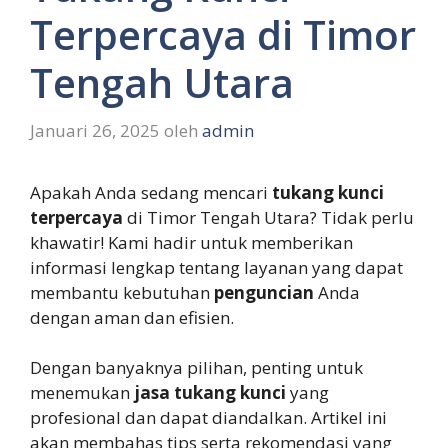
Terpercaya di Timor
Tengah Utara
Januari 26, 2025
oleh
admin
Apakah Anda sedang mencari
tukang kunci
terpercaya
di Timor Tengah Utara? Tidak perlu
khawatir! Kami hadir untuk memberikan
informasi lengkap tentang layanan yang dapat
membantu kebutuhan
penguncian
Anda
dengan aman dan efisien.
Dengan banyaknya pilihan, penting untuk
menemukan
jasa tukang kunci
yang
profesional dan dapat diandalkan. Artikel ini
akan membahas tips serta rekomendasi yang