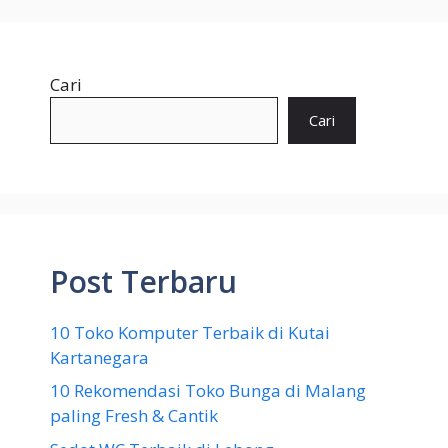
Cari
Cari
Post Terbaru
10 Toko Komputer Terbaik di Kutai
Kartanegara
10 Rekomendasi Toko Bunga di Malang
paling Fresh & Cantik