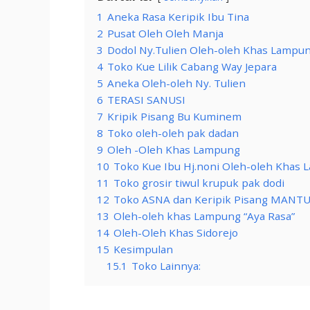
1
Aneka Rasa Keripik Ibu Tina
2
Pusat Oleh Oleh Manja
3
Dodol Ny.Tulien Oleh-oleh Khas Lampu
4
Toko Kue Lilik Cabang Way Jepara
5
Aneka Oleh-oleh Ny. Tulien
6
TERASI SANUSI
7
Kripik Pisang Bu Kuminem
8
Toko oleh-oleh pak dadan
9
Oleh -Oleh Khas Lampung
10
Toko Kue Ibu Hj.noni Oleh-oleh Khas
11
Toko grosir tiwul krupuk pak dodi
12
Toko ASNA dan Keripik Pisang MANT
13
Oleh-oleh khas Lampung “Aya Rasa”
14
Oleh-Oleh Khas Sidorejo
15
Kesimpulan
15.1
Toko Lainnya: