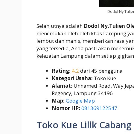
Dodol Ny.Tuli
Selanjutnya adalah
Dodol Ny.Tulien O
menemukan oleh-oleh khas Lampung yang
lembut dan manis, memberikan rasa yan
yang tersedia, Anda pasti akan menemuka
kelezatan Lampung dalam setiap gigitan
Rating:
4,2
dari 45 pengguna
Kategori Usaha:
Toko Kue
Alamat:
Unnamed Road, Way Jepara
Regency, Lampung 34196
Map:
Google Map
Nomor HP:
081369122547
Toko Kue Lilik Cabang