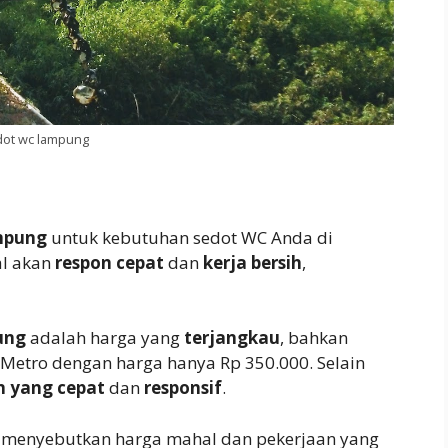
ot wc lampung
mpung
untuk kebutuhan sedot WC Anda di
al akan
respon cepat
dan
kerja bersih
,
ung
adalah harga yang
terjangkau
, bahkan
 Metro dengan harga hanya Rp 350.000. Selain
n yang cepat
dan
responsif
.
 menyebutkan harga mahal dan pekerjaan yang