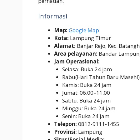
perhatian.
Informasi
Map:
Google Map
Kota:
Lampung Timur
Alamat:
Banjar Rejo, Kec. Batan
Area pelayanan:
Bandar Lampung 
Jam Operasional:
Selasa: Buka 24 jam
Rabu(Hari Tahun Baru Masehi)
Kamis: Buka 24 jam
Jumat: 06.00–11.00
Sabtu: Buka 24 jam
Minggu: Buka 24 jam
Senin: Buka 24 jam
Telepon:
0812-9111-1455
Provinsi:
Lampung
Situs/Sosial Media: