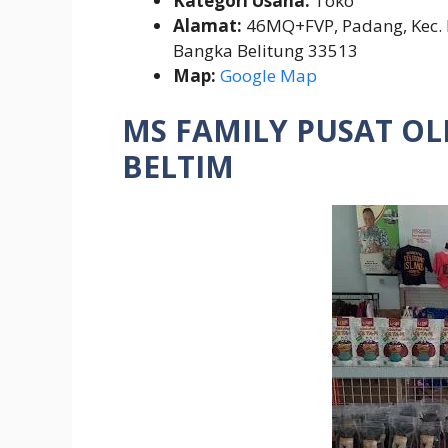
Kategori Usaha:
Toko
Alamat:
46MQ+FVP, Padang, Kec. 
Bangka Belitung 33513
Map:
Google Map
MS FAMILY PUSAT O
BELTIM