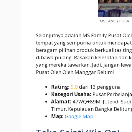
MS FAMILY PUSAT
Selanjutnya adalah MS Family Pusat Oleh
tempat yang sempurna untuk mendapatk
beragam pilihan produk berkualitas tingg
dibawa pulang. Rasakan kelezatan dan k
yang mereka tawarkan. Jadi, jangan le
Pusat Oleh Oleh Manggar Beltim!
Rating:
5,0
dari 13 pengguna
Kategori Usaha:
Pusat Perbelanj
Alamat:
47WQ+89M, Jl. Jend. Sudi
Timur, Kepulauan Bangka Belitun
Map:
Google Map