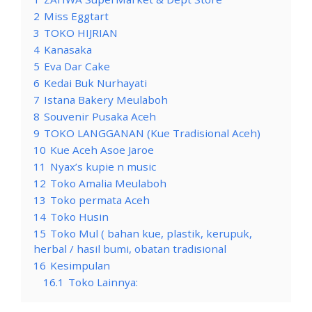
2
Miss Eggtart
3
TOKO HIJRIAN
4
Kanasaka
5
Eva Dar Cake
6
Kedai Buk Nurhayati
7
Istana Bakery Meulaboh
8
Souvenir Pusaka Aceh
9
TOKO LANGGANAN (Kue Tradisional Aceh)
10
Kue Aceh Asoe Jaroe
11
Nyax’s kupie n music
12
Toko Amalia Meulaboh
13
Toko permata Aceh
14
Toko Husin
15
Toko Mul ( bahan kue, plastik, kerupuk,
herbal / hasil bumi, obatan tradisional
16
Kesimpulan
16.1
Toko Lainnya: