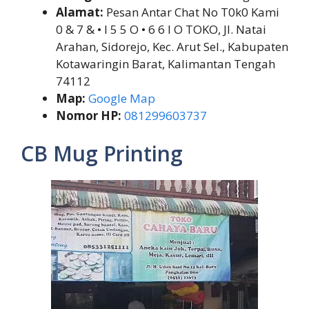
Alamat:
Pesan Antar Chat No T0k0 Kami
0 & 7 & • I 5 5 O • 6 6 I O TOKO, Jl. Natai
Arahan, Sidorejo, Kec. Arut Sel., Kabupaten
Kotawaringin Barat, Kalimantan Tengah
74112
Map:
Google Map
Nomor HP:
081299603737
CB Mug Printing