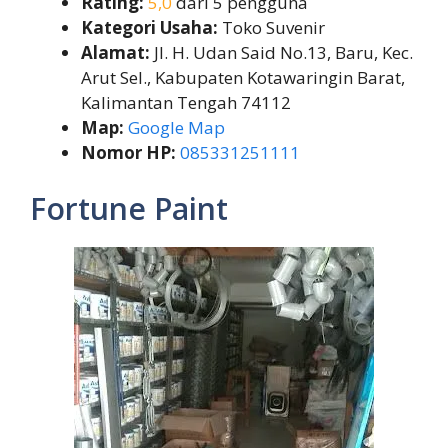
Rating:
5,0
dari 5 pengguna
Kategori Usaha:
Toko Suvenir
Alamat:
Jl. H. Udan Said No.13, Baru, Kec.
Arut Sel., Kabupaten Kotawaringin Barat,
Kalimantan Tengah 74112
Map:
Google Map
Nomor HP:
085331251111
Fortune Paint