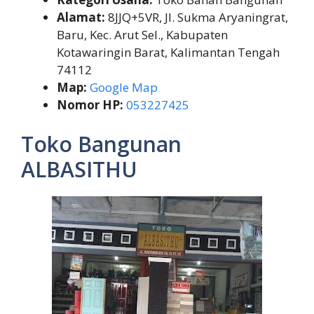
Alamat:
8JJQ+5VR, Jl. Sukma Aryaningrat,
Baru, Kec. Arut Sel., Kabupaten
Kotawaringin Barat, Kalimantan Tengah
74112
Map:
Google Map
Nomor HP:
053227425
Toko Bangunan
ALBASITHU