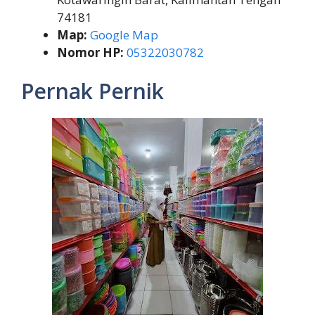
74181
Map:
Google Map
Nomor HP:
05322030782
Pernak Pernik