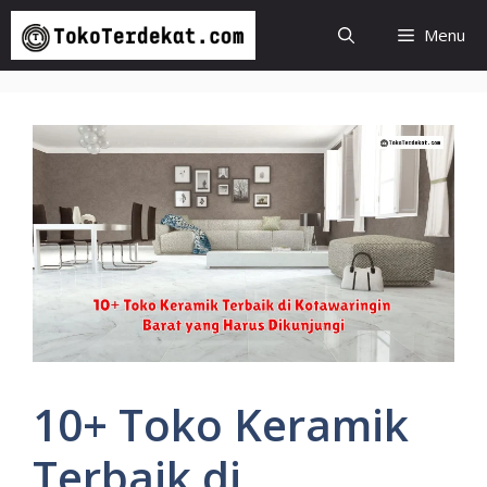
Langsung
Menu
ke
isi
10+ Toko Keramik
Terbaik di