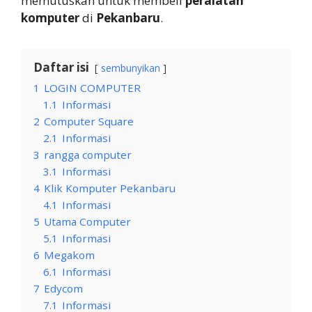
memutuskan untuk membeli
peralatan
komputer
di
Pekanbaru
.
Daftar isi
sembunyikan
1
LOGIN COMPUTER
1.1
Informasi
2
Computer Square
2.1
Informasi
3
rangga computer
3.1
Informasi
4
Klik Komputer Pekanbaru
4.1
Informasi
5
Utama Computer
5.1
Informasi
6
Megakom
6.1
Informasi
7
Edycom
7.1
Informasi