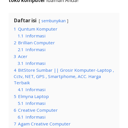
toko komputer
idaman Anda!
Daftar isi
sembunyikan
1
Quntum Komputer
1.1
Informasi
2
Brillian Computer
2.1
Informasi
3
Acer
3.1
Informasi
4
BitStore Sumbar || Grosir Komputer-Laptop ,
Cctv, NET, GPS , Smartphome, ACC. Harga
Terbaik
4.1
Informasi
5
Elmyna Laptop
5.1
Informasi
6
Creative Computer
6.1
Informasi
7
Agam Creative Computer