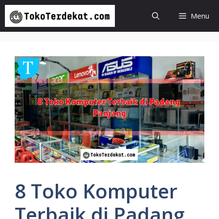
Langsung
Menu
ke
isi
8 Toko Komputer
Terbaik di Padang