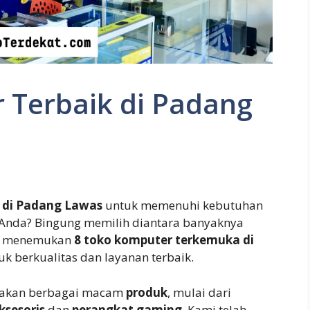
 Terbaik di Padang
k di Padang Lawas
untuk memenuhi kebutuhan
Anda? Bingung memilih diantara banyaknya
nda menemukan
8 toko komputer terkemuka di
 berkualitas dan layanan terbaik.
akan berbagai macam
produk
, mulai dari
ksesoris
dan
perangkat gaming
. Kami telah