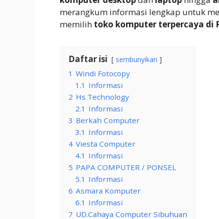
merangkum informasi lengkap untuk m
memilih
toko komputer terpercaya di
Daftar isi
sembunyikan
1
Windi Fotocopy
1.1
Informasi
2
Hs Technology
2.1
Informasi
3
Berkah Computer
3.1
Informasi
4
Viesta Computer
4.1
Informasi
5
PAPA COMPUTER / PONSEL
5.1
Informasi
6
Asmara Komputer
6.1
Informasi
7
UD.Cahaya Computer Sibuhuan