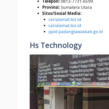
Telepon:
0813-7731-6599
Provinsi:
Sumatera Utara
Situs/Sosial Media:
carialamat.biz.id
carialamat.biz.id
ppid.padanglawaskab.go.id
Hs Technology