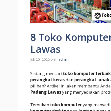
8 Toko Komputer
Lawas
Juli 20, 2025
oleh
admin
Sedang mencari
toko komputer terbai
perangkat keras
dan
perangkat lunak
pilihan? Artikel ini akan membantu A
Padang Lawas
yang menyediakan produk
Temukan
toko komputer
yang menyedi
komputer desktop
dan
laptop
hingga
a