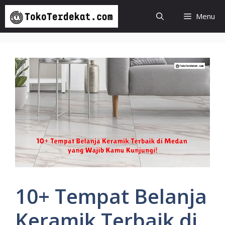
Langsung
Menu
ke
isi
10+ Tempat Belanja
Keramik Terbaik di