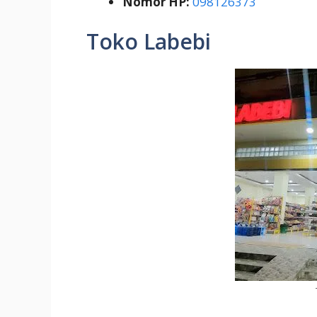
Nomor HP:
098126373
Toko Labebi