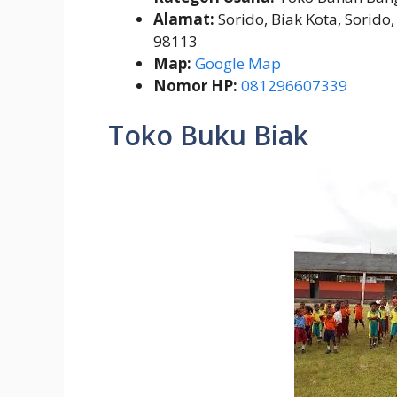
Alamat:
Sorido, Biak Kota, Sorido
98113
Map:
Google Map
Nomor HP:
081296607339
Toko Buku Biak