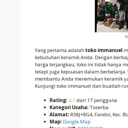
t
Yang pertama adalah
toko immanuel
me
kebutuhan keramik Anda. Dengan berbag
harga terjangkau, toko ini tidak hanya 
tetapi juga kepuasan dalam berbelanja.
membantu Anda menemukan keramik yan
Kunjungi toko immanuel dan buatlah ru
Rating:
4,1
dari 17 pengguna
Kategori Usaha:
Toserba
Alamat:
R38J+8G4, Fandoi, Kec. B
Map:
Google Map