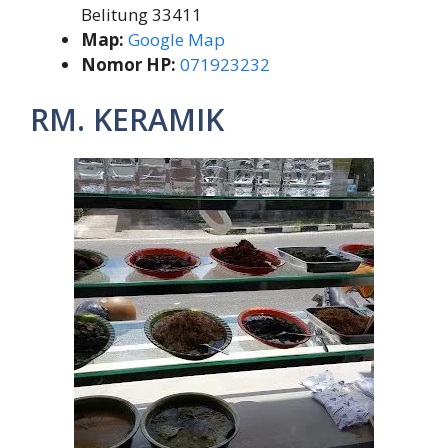
Belitung 33411
Map:
Google Map
Nomor HP:
071923232
RM. KERAMIK