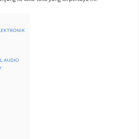
ELEKTRONIK
L AUDIO
e