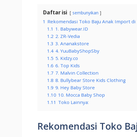
Daftar isi
sembunyikan
1
Rekomendasi Toko Baju Anak Import di
1.1
1. Babywear.ID
1.2
2. ZR-Vedia
1.3
3. Ananakstore
1.4
4. YuuBabyShopSby
1.5
5. Kidzy.co
1.6
6. Top Kids
1.7
7. Malvin Collection
1.8
8. Bullybear Store Kids Clothing
1.9
9. Hey Baby Store
1.10
10. Mocca Baby Shop
1.11
Toko Lainnya:
Rekomendasi Toko Baj