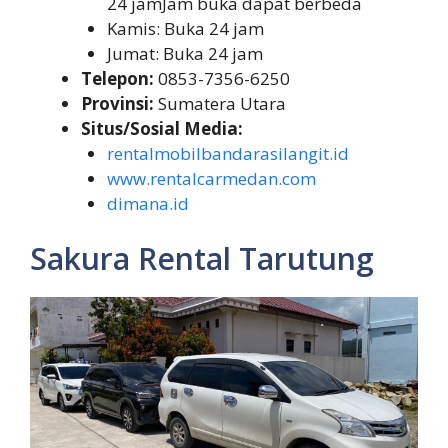
24 jamJam buka dapat berbeda
Kamis: Buka 24 jam
Jumat: Buka 24 jam
Telepon:
0853-7356-6250
Provinsi:
Sumatera Utara
Situs/Sosial Media:
rentalmobilbandarasilangit.id
www.rentalcarmedan.com
dimana.id
Sakura Rental Tarutung