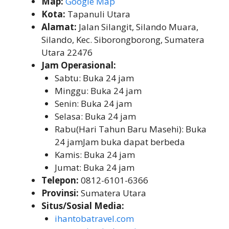
Map:
Google Map
Kota:
Tapanuli Utara
Alamat:
Jalan Silangit, Silando Muara,
Silando, Kec. Siborongborong, Sumatera
Utara 22476
Jam Operasional:
Sabtu: Buka 24 jam
Minggu: Buka 24 jam
Senin: Buka 24 jam
Selasa: Buka 24 jam
Rabu(Hari Tahun Baru Masehi): Buka
24 jamJam buka dapat berbeda
Kamis: Buka 24 jam
Jumat: Buka 24 jam
Telepon:
0812-6101-6366
Provinsi:
Sumatera Utara
Situs/Sosial Media:
ihantobatravel.com