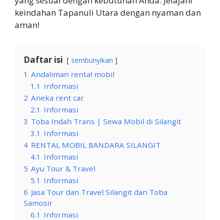
yang sesuai dengan kebutuhan Anda. Jelajahi
keindahan Tapanuli Utara dengan nyaman dan
aman!
Daftar isi
sembunyikan
1
Andaliman rental mobil
1.1
Informasi
2
Aneka rent car
2.1
Informasi
3
Toba Indah Trans | Sewa Mobil di Silangit
3.1
Informasi
4
RENTAL MOBIL BANDARA SILANGIT
4.1
Informasi
5
Ayu Tour & Travel
5.1
Informasi
6
Jasa Tour dan Travel Silangit dan Toba
Samosir
6.1
Informasi