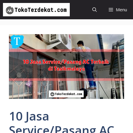
Langsung
Menu
ke
isi
10 Jasa
Service/Pasang AC