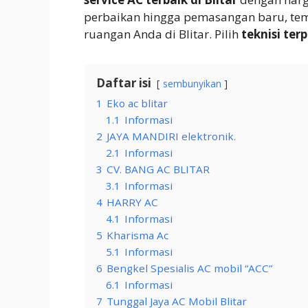
perbaikan hingga pemasangan baru, tem
ruangan Anda di Blitar. Pilih
teknisi ter
Daftar isi
sembunyikan
1
Eko ac blitar
1.1
Informasi
2
JAYA MANDIRI elektronik.
2.1
Informasi
3
CV. BANG AC BLITAR
3.1
Informasi
4
HARRY AC
4.1
Informasi
5
Kharisma Ac
5.1
Informasi
6
Bengkel Spesialis AC mobil “ACC”
6.1
Informasi
7
Tunggal Jaya AC Mobil Blitar