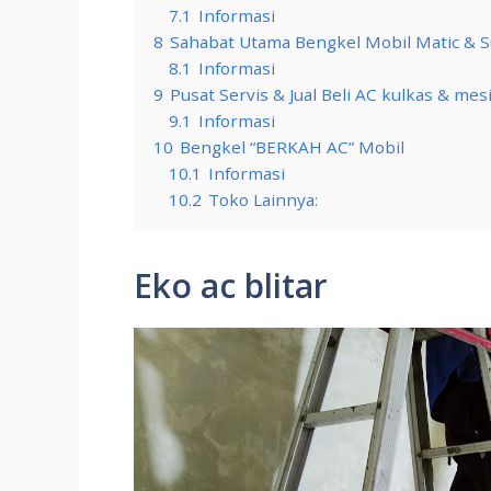
7.1
Informasi
8
Sahabat Utama Bengkel Mobil Matic & 
8.1
Informasi
9
Pusat Servis & Jual Beli AC kulkas & mes
9.1
Informasi
10
Bengkel “BERKAH AC” Mobil
10.1
Informasi
10.2
Toko Lainnya:
Eko ac blitar