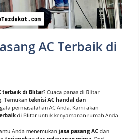
Pasang AC Terbaik di
terbaik di Blitar
? Cuaca panas di Blitar
g. Temukan
teknisi AC handal dan
egala permasalahan AC Anda. Kami akan
terbaik
di Blitar untuk kenyamanan rumah Anda.
mbantu Anda menemukan
jasa pasang AC
dan
ga
terjangkau
dan
pelayanan prima
. Dari