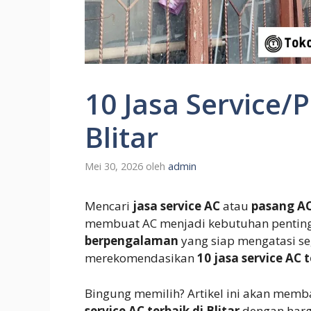
10 Jasa Service/
Blitar
Mei 30, 2026
oleh
admin
Mencari
jasa service AC
atau
pasang AC 
membuat AC menjadi kebutuhan pentin
berpengalaman
yang siap mengatasi s
merekomendasikan
10 jasa service AC 
Bingung memilih? Artikel ini akan me
service AC terbaik di Blitar
dengan har