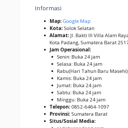
Informasi
Map:
Google Map
Kota:
Solok Selatan
Alamat:
Jl. Bakti III Villa Alam R
Kota Padang, Sumatera Barat 251
Jam Operasional:
Senin: Buka 24 jam
Selasa: Buka 24 jam
Rabu(Hari Tahun Baru Masehi)
Kamis: Buka 24 jam
Jumat: Buka 24 jam
Sabtu: Buka 24 jam
Minggu: Buka 24 jam
Telepon:
0852-6464-1097
Provinsi:
Sumatera Barat
Situs/Sosial Media: