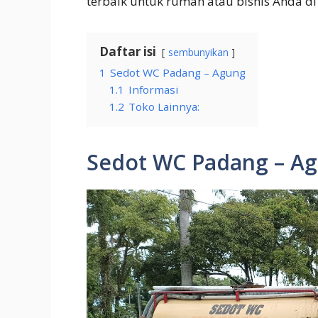
terbaik untuk rumah atau bisnis Anda di 
Daftar isi
sembunyikan
1
Sedot WC Padang – Agung
1.1
Informasi
1.2
Toko Lainnya:
Sedot WC Padang – A