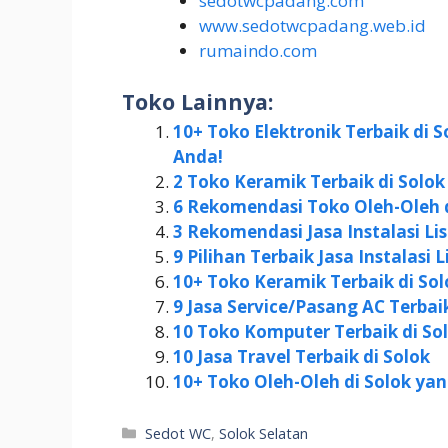
sedotwcpadang.com
www.sedotwcpadang.web.id
rumaindo.com
Toko Lainnya:
10+ Toko Elektronik Terbaik di
Anda!
2 Toko Keramik Terbaik di Solok
6 Rekomendasi Toko Oleh-Oleh 
3 Rekomendasi Jasa Instalasi Li
9 Pilihan Terbaik Jasa Instalasi 
10+ Toko Keramik Terbaik di So
9 Jasa Service/Pasang AC Terbaik
10 Toko Komputer Terbaik di So
10 Jasa Travel Terbaik di Solok
10+ Toko Oleh-Oleh di Solok ya
Kategori
Sedot WC
,
Solok Selatan