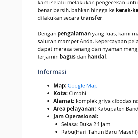
kami selalu melakukan pengecekan unt
benar bersih, bahkan hingga ke
kerak-k
dilakukan secara
transfer
.
Dengan
pengalaman
yang luas, kami m
saluran mampet Anda. Kepercayaan pela
dapat merasa tenang dan nyaman meng
terjamin
bagus
dan
handal
.
Informasi
Map:
Google Map
Kota:
Cimahi
Alamat:
komplek griya cibodas no
Area pelayanan:
Kabupaten Bandu
Jam Operasional:
Selasa: Buka 24 jam
Rabu(Hari Tahun Baru Masehi)