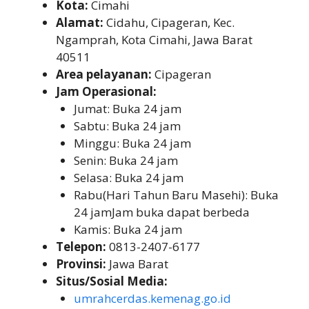
Kota:
Cimahi
Alamat:
Cidahu, Cipageran, Kec.
Ngamprah, Kota Cimahi, Jawa Barat
40511
Area pelayanan:
Cipageran
Jam Operasional:
Jumat: Buka 24 jam
Sabtu: Buka 24 jam
Minggu: Buka 24 jam
Senin: Buka 24 jam
Selasa: Buka 24 jam
Rabu(Hari Tahun Baru Masehi): Buka
24 jamJam buka dapat berbeda
Kamis: Buka 24 jam
Telepon:
0813-2407-6177
Provinsi:
Jawa Barat
Situs/Sosial Media:
umrahcerdas.kemenag.go.id