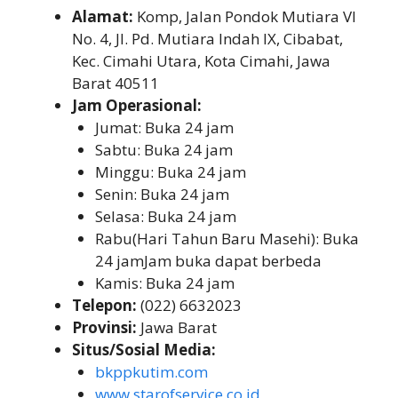
Alamat:
Komp, Jalan Pondok Mutiara VI
No. 4, Jl. Pd. Mutiara Indah IX, Cibabat,
Kec. Cimahi Utara, Kota Cimahi, Jawa
Barat 40511
Jam Operasional:
Jumat: Buka 24 jam
Sabtu: Buka 24 jam
Minggu: Buka 24 jam
Senin: Buka 24 jam
Selasa: Buka 24 jam
Rabu(Hari Tahun Baru Masehi): Buka
24 jamJam buka dapat berbeda
Kamis: Buka 24 jam
Telepon:
(022) 6632023
Provinsi:
Jawa Barat
Situs/Sosial Media:
bkppkutim.com
www.starofservice.co.id