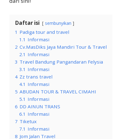
dari sini!
Daftar isi
sembunyikan
1
Padiga tour and travel
1.1
Informasi
2
Cv.MasDiks Jaya Mandiri Tour & Travel
2.1
Informasi
3
Travel Bandung Pangandaran Felysia
3.1
Informasi
4
Zz trans travel
4.1
Informasi
5
ABUDAN TOUR & TRAVEL CIMAHI
5.1
Informasi
6
DD AINUN TRANS
6.1
Informasi
7
Tiketux
7.1
Informasi
8
Jom Jalan Travel