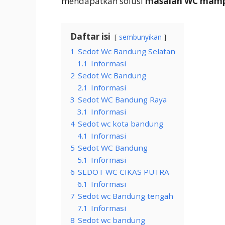
mendapatkan solusi
masalah WC mam
Daftar isi
sembunyikan
1
Sedot Wc Bandung Selatan
1.1
Informasi
2
Sedot Wc Bandung
2.1
Informasi
3
Sedot WC Bandung Raya
3.1
Informasi
4
Sedot wc kota bandung
4.1
Informasi
5
Sedot WC Bandung
5.1
Informasi
6
SEDOT WC CIKAS PUTRA
6.1
Informasi
7
Sedot wc Bandung tengah
7.1
Informasi
8
Sedot wc bandung