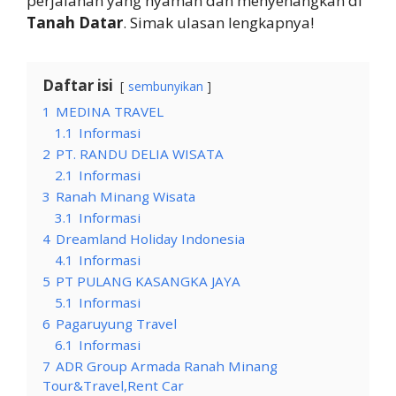
perjalanan yang nyaman dan menyenangkan di
Tanah Datar
. Simak ulasan lengkapnya!
Daftar isi
sembunyikan
1
MEDINA TRAVEL
1.1
Informasi
2
PT. RANDU DELIA WISATA
2.1
Informasi
3
Ranah Minang Wisata
3.1
Informasi
4
Dreamland Holiday Indonesia
4.1
Informasi
5
PT PULANG KASANGKA JAYA
5.1
Informasi
6
Pagaruyung Travel
6.1
Informasi
7
ADR Group Armada Ranah Minang
Tour&Travel,Rent Car