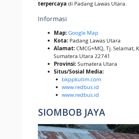
terpercaya
di Padang Lawas Utara.
Informasi
Map:
Google Map
Kota:
Padang Lawas Utara
Alamat:
CMCG+MQ, Tj. Selamat, Ke
Sumatera Utara 22741
Provinsi:
Sumatera Utara
Situs/Sosial Media:
bkppkutim.com
www.redbus.id
www.redbus.id
SIOMBOB JAYA