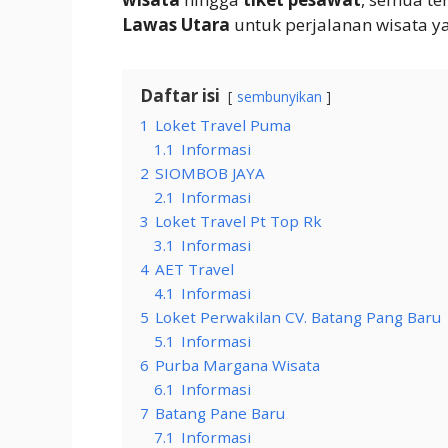
Lawas Utara
untuk perjalanan wisata 
Daftar isi
sembunyikan
1
Loket Travel Puma
1.1
Informasi
2
SIOMBOB JAYA
2.1
Informasi
3
Loket Travel Pt Top Rk
3.1
Informasi
4
AET Travel
4.1
Informasi
5
Loket Perwakilan CV. Batang Pang Baru
5.1
Informasi
6
Purba Margana Wisata
6.1
Informasi
7
Batang Pane Baru
7.1
Informasi