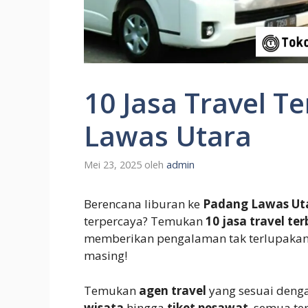
10 Jasa Travel T
Lawas Utara
Mei 23, 2025
oleh
admin
Berencana liburan ke
Padang Lawas Ut
terpercaya? Temukan
10 jasa travel te
memberikan pengalaman tak terlupakan.
masing!
Temukan
agen travel
yang sesuai deng
wisata
hingga
tiket pesawat
, semua ter