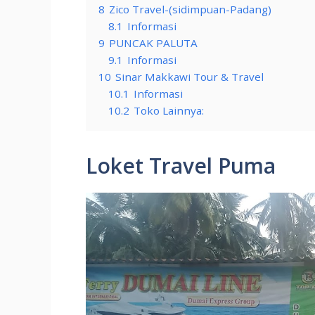
8
Zico Travel-(sidimpuan-Padang)
8.1
Informasi
9
PUNCAK PALUTA
9.1
Informasi
10
Sinar Makkawi Tour & Travel
10.1
Informasi
10.2
Toko Lainnya:
Loket Travel Puma