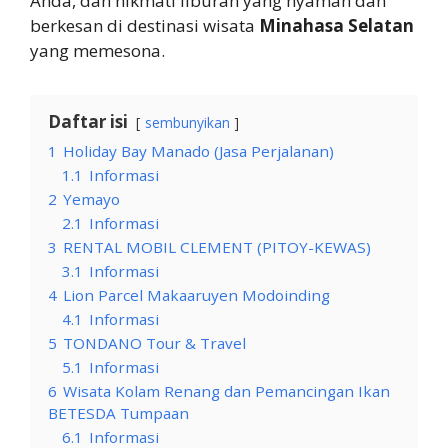
Anda, dan nikmati liburan yang nyaman dan
berkesan di destinasi wisata
Minahasa Selatan
yang memesona.
Daftar isi
sembunyikan
1
Holiday Bay Manado (Jasa Perjalanan)
1.1
Informasi
2
Yemayo
2.1
Informasi
3
RENTAL MOBIL CLEMENT (PITOY-KEWAS)
3.1
Informasi
4
Lion Parcel Makaaruyen Modoinding
4.1
Informasi
5
TONDANO Tour & Travel
5.1
Informasi
6
Wisata Kolam Renang dan Pemancingan Ikan
BETESDA Tumpaan
6.1
Informasi