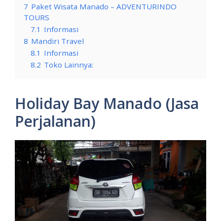
7
Paket Wisata Manado – ADVENTURINDO
TOURS
7.1
Informasi
8
Mandiri Travel
8.1
Informasi
8.2
Toko Lainnya:
Holiday Bay Manado (Jasa
Perjalanan)