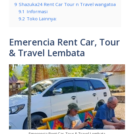
9
Shazuka24 Rent Car Tour n Travel wangatoa
9.1
Informasi
9.2
Toko Lainnya:
Emerencia Rent Car, Tour
& Travel Lembata
Emerencia Rent Car, Tour & Travel Lembata