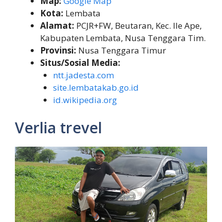
Map:
Google Map
Kota:
Lembata
Alamat:
PCJR+FW, Beutaran, Kec. Ile Ape,
Kabupaten Lembata, Nusa Tenggara Tim.
Provinsi:
Nusa Tenggara Timur
Situs/Sosial Media:
ntt.jadesta.com
site.lembatakab.go.id
id.wikipedia.org
Verlia trevel