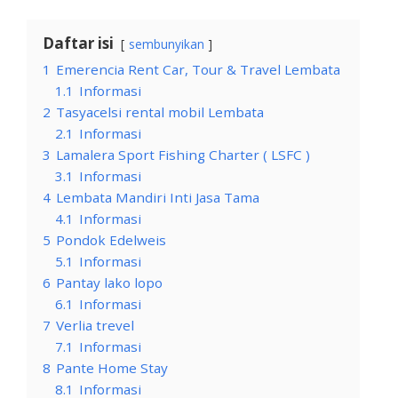
Daftar isi
sembunyikan
1
Emerencia Rent Car, Tour & Travel Lembata
1.1
Informasi
2
Tasyacelsi rental mobil Lembata
2.1
Informasi
3
Lamalera Sport Fishing Charter ( LSFC )
3.1
Informasi
4
Lembata Mandiri Inti Jasa Tama
4.1
Informasi
5
Pondok Edelweis
5.1
Informasi
6
Pantay lako lopo
6.1
Informasi
7
Verlia trevel
7.1
Informasi
8
Pante Home Stay
8.1
Informasi