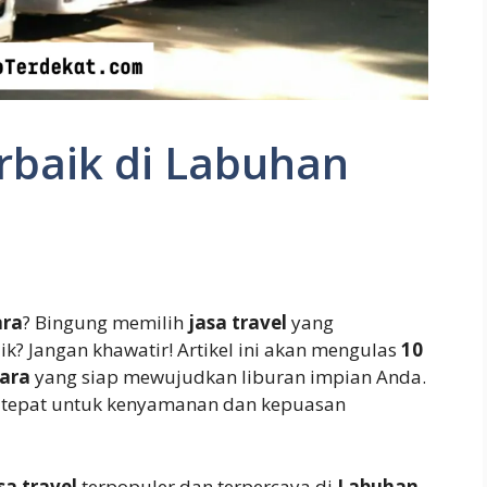
erbaik di Labuhan
ara
? Bingung memilih
jasa travel
yang
k? Jangan khawatir! Artikel ini akan mengulas
10
tara
yang siap mewujudkan liburan impian Anda.
tepat untuk kenyamanan dan kepuasan
a travel
terpopuler dan terpercaya di
Labuhan