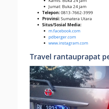
Kamis: Buka 24 jam
Jumat: Buka 24 jam
Telepon:
0813-7662-3999
Provinsi:
Sumatera Utara
Situs/Sosial Media:
m.facebook.com
pdberger.com
www.instagram.com
Travel rantauprapat 