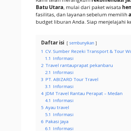
Batu Utara
, mulai dari paket wisata
he
fasilitas, dan layanan sebelum memilih
a
budget liburan Anda. Siap menjelajahi 
Daftar isi
sembunyikan
1
CV. Sumber Rezeki Transport & Tour Wi
1.1
Informasi
2
Travel rantauprapat pekanbaru
2.1
Informasi
3
PT. ABIZARD Tour Travel
3.1
Informasi
4
JDM Travel Rantau Perapat – Medan
4.1
Informasi
5
Ayau travel
5.1
Informasi
6
Pakasi Jaya
6.1
Informasi