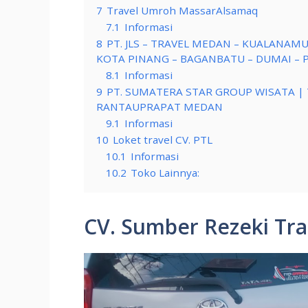
7
Travel Umroh MassarAlsamaq
7.1
Informasi
8
PT. JLS – TRAVEL MEDAN – KUALANAM
KOTA PINANG – BAGANBATU – DUMAI –
8.1
Informasi
9
PT. SUMATERA STAR GROUP WISATA |
RANTAUPRAPAT MEDAN
9.1
Informasi
10
Loket travel CV. PTL
10.1
Informasi
10.2
Toko Lainnya:
CV. Sumber Rezeki Tra