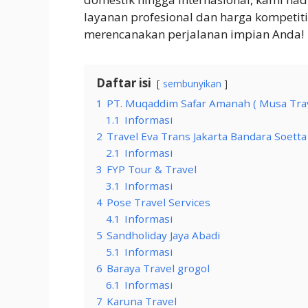
layanan profesional dan harga kompetitif
merencanakan perjalanan impian Anda!
Daftar isi
sembunyikan
1
PT. Muqaddim Safar Amanah ( Musa Trav
1.1
Informasi
2
Travel Eva Trans Jakarta Bandara Soett
2.1
Informasi
3
FYP Tour & Travel
3.1
Informasi
4
Pose Travel Services
4.1
Informasi
5
Sandholiday Jaya Abadi
5.1
Informasi
6
Baraya Travel grogol
6.1
Informasi
7
Karuna Travel