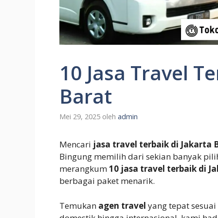
10 Jasa Travel Te
Barat
Mei 29, 2025
oleh
admin
Mencari
jasa travel terbaik di Jakarta 
Bingung memilih dari sekian banyak pili
merangkum
10 jasa travel terbaik di J
berbagai paket menarik.
Temukan
agen travel
yang tepat sesuai
domestik hingga internasional, kami ha