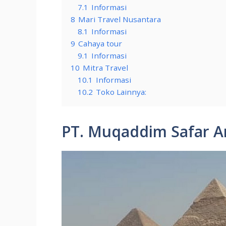
7.1
Informasi
8
Mari Travel Nusantara
8.1
Informasi
9
Cahaya tour
9.1
Informasi
10
Mitra Travel
10.1
Informasi
10.2
Toko Lainnya:
PT. Muqaddim Safar A