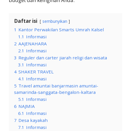
budget dan keinginan Anda.
Daftar isi
sembunyikan
1
Kantor Perwakilan Smarts Umrah Kalsel
1.1
Informasi
2
AAJENAHARA
2.1
Informasi
3
Reguler dan carter jiarah religi dan wisata
3.1
Informasi
4
SHAKER TRAVEL
4.1
Informasi
5
Travel amuntai banjarmasin amuntai-
samarinda-sanggata-bengalon-kaltara
5.1
Informasi
6
NAJMIA
6.1
Informasi
7
Desa kayakah
7.1
Informasi