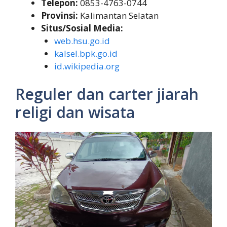
Telepon:
0853-4763-0744
Provinsi:
Kalimantan Selatan
Situs/Sosial Media:
web.hsu.go.id
kalsel.bpk.go.id
id.wikipedia.org
Reguler dan carter jiarah
religi dan wisata