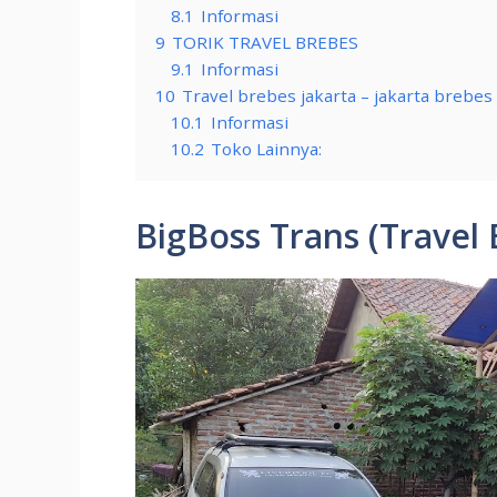
8.1
Informasi
9
TORIK TRAVEL BREBES
9.1
Informasi
10
Travel brebes jakarta – jakarta breb
10.1
Informasi
10.2
Toko Lainnya:
BigBoss Trans (Travel 