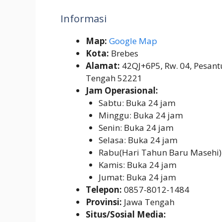
Informasi
Map:
Google Map
Kota:
Brebes
Alamat:
42QJ+6P5, Rw. 04, Pesant
Tengah 52221
Jam Operasional:
Sabtu: Buka 24 jam
Minggu: Buka 24 jam
Senin: Buka 24 jam
Selasa: Buka 24 jam
Rabu(Hari Tahun Baru Masehi)
Kamis: Buka 24 jam
Jumat: Buka 24 jam
Telepon:
0857-8012-1484
Provinsi:
Jawa Tengah
Situs/Sosial Media: