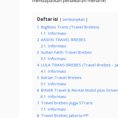
mendapatkan penawaran menarik!
Daftar isi
sembunyikan
1
BigBoss Trans (Travel Brebes)
1.1
Informasi
2
ANDIN TRAVEL BREBES
2.1
Informasi
3
Sultan Fatih Travel Brebes
3.1
Informasi
4
LULA TRANS BREBES (Travel Brebes – Ja
4.1
Informasi
5
Adrian Travel Brebes
5.1
Informasi
6
BINAR Travel & Rental Mobil plus Drive
6.1
Informasi
7
Travel brebes jogja STrans
7.1
Informasi
8
Travel Brebes Jakarta PP