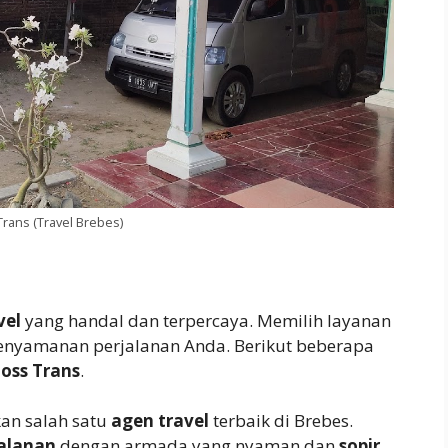
Trans (Travel Brebes)
vel
yang handal dan terpercaya. Memilih layanan
 kenyamanan perjalanan Anda. Berikut beberapa
oss Trans
.
n salah satu
agen travel
terbaik di Brebes.
jalanan
dengan armada yang nyaman dan
sopir