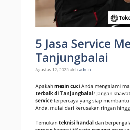
5 Jasa Service Me
Tanjungbalai
Agustus 12, 2025
oleh
admin
Apakah
mesin cuci
Anda mengalami mas
terbaik di Tanjungbalai
? Jangan khawat
service
terpercaya yang siap membantu
Anda, mulai dari kerusakan ringan hingg
Temukan
teknisi handal
dan berpengal
service
kompetitif serta
garansi
memuas