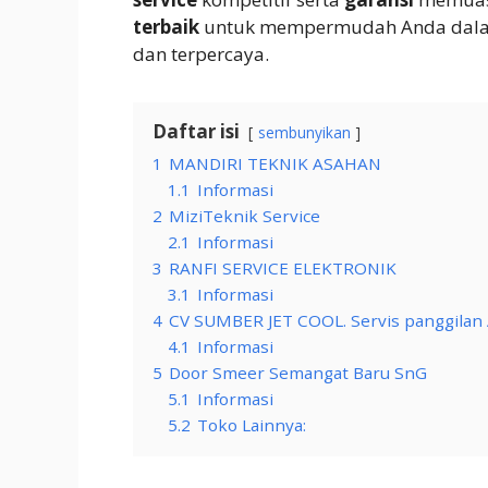
terbaik
untuk mempermudah Anda dal
dan terpercaya.
Daftar isi
sembunyikan
1
MANDIRI TEKNIK ASAHAN
1.1
Informasi
2
MiziTeknik Service
2.1
Informasi
3
RANFI SERVICE ELEKTRONIK
3.1
Informasi
4
CV SUMBER JET COOL. Servis panggila
4.1
Informasi
5
Door Smeer Semangat Baru SnG
5.1
Informasi
5.2
Toko Lainnya: