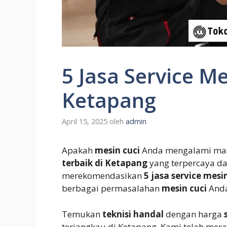
5 Jasa Service Me
Ketapang
April 15, 2025
oleh
admin
Apakah
mesin cuci
Anda mengalami mas
terbaik di Ketapang
yang terpercaya dan
merekomendasikan
5 jasa service mesi
berbagai permasalahan
mesin cuci
Anda
Temukan
teknisi handal
dengan harga
terjangkau di Ketapang. Kami telah me