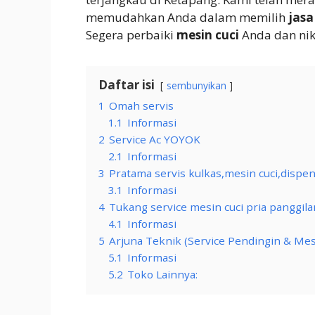
memudahkan Anda dalam memilih
jasa
Segera perbaiki
mesin cuci
Anda dan ni
Daftar isi
sembunyikan
1
Omah servis
1.1
Informasi
2
Service Ac YOYOK
2.1
Informasi
3
Pratama servis kulkas,mesin cuci,dispen
3.1
Informasi
4
Tukang service mesin cuci pria panggila
4.1
Informasi
5
Arjuna Teknik (Service Pendingin & Mes
5.1
Informasi
5.2
Toko Lainnya: