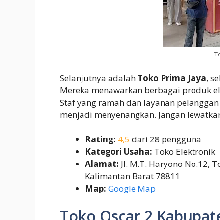
To
Selanjutnya adalah
Toko Prima Jaya
, s
Mereka menawarkan berbagai produk ele
Staf yang ramah dan layanan pelanggan
menjadi menyenangkan. Jangan lewatkan
Rating:
4,5
dari 28 pengguna
Kategori Usaha:
Toko Elektronik
Alamat:
Jl. M.T. Haryono No.12, 
Kalimantan Barat 78811
Map:
Google Map
Toko Oscar 2 Kabupat